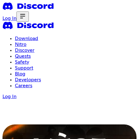
Log In
Download
Nitro
Discover
Quests
Safety
Support
Blog
Developers
Careers
Log In