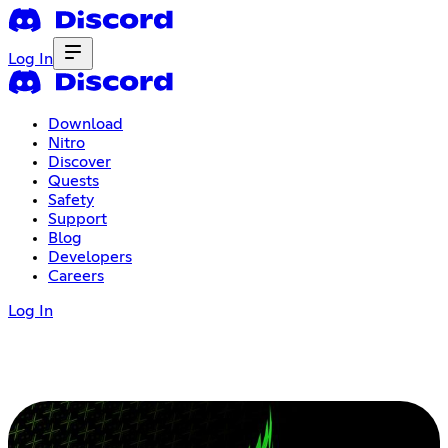
Log In
Download
Nitro
Discover
Quests
Safety
Support
Blog
Developers
Careers
Log In