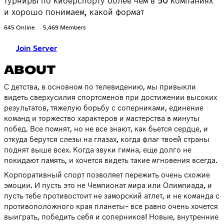
турниры по киберспорту более чем в 50 компаниях
и хорошо понимаем, какой формат
645 Online
5,469 Members
Join Server
ABOUT
С детства, в основном по телевидению, мы привыкли
видеть сверхусилия спортсменов при достижении высоких
результатов, тяжелую борьбу с соперниками, единение
команд и торжество характеров и мастерства в минуты
побед. Все помнят, но не все знают, как бьется сердце, и
откуда берутся слезы на глазах, когда флаг твоей страны
поднят выше всех. Когда звуки гимна, еще долго не
покидают память, и хочется видеть такие мгновения всегда.
Корпоративный спорт позволяет пережить очень схожие
эмоции. И пусть это не Чемпионат мира или Олимпиада, и
пусть тебе противостоит не заморский атлет, и не команда с
противоположного края планеты- все равно очень хочется
выиграть, победить себя и соперников! Новые, внутренние