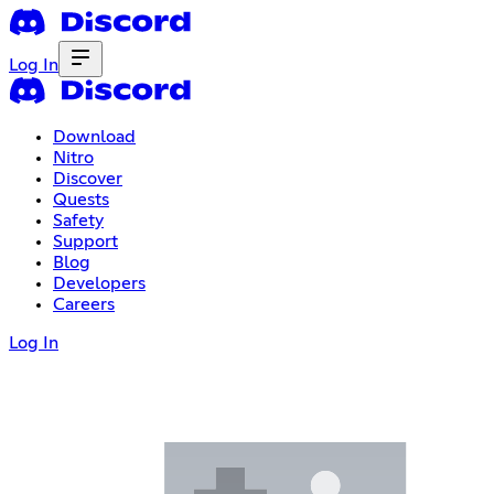
Log In
Download
Nitro
Discover
Quests
Safety
Support
Blog
Developers
Careers
Log In