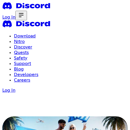
Log In
Download
Nitro
Discover
Quests
Safety
Support
Blog
Developers
Careers
Log In