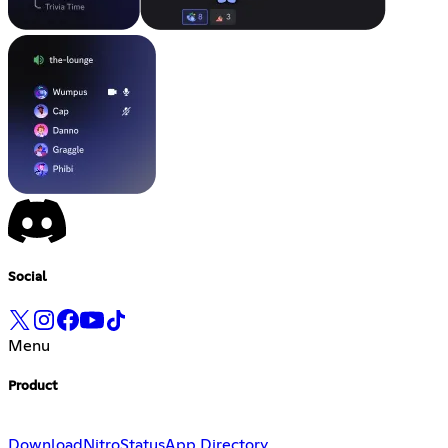
Social
Menu
Product
Download
Nitro
Status
App Directory