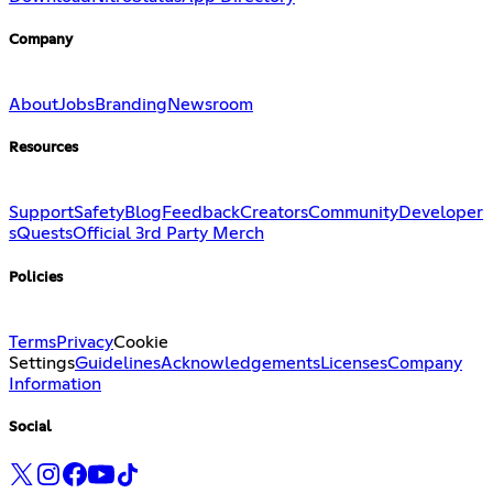
Company
About
Jobs
Branding
Newsroom
Resources
Support
Safety
Blog
Feedback
Creators
Community
Developer
s
Quests
Official 3rd Party Merch
Policies
Terms
Privacy
Cookie
Settings
Guidelines
Acknowledgements
Licenses
Company
Information
Social