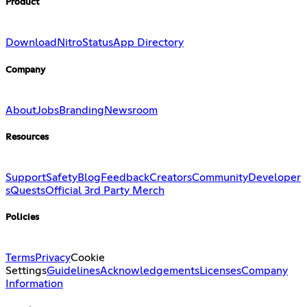
Product
Download
Nitro
Status
App Directory
Company
About
Jobs
Branding
Newsroom
Resources
Support
Safety
Blog
Feedback
Creators
Community
Developer
s
Quests
Official 3rd Party Merch
Policies
Terms
Privacy
Cookie
Settings
Guidelines
Acknowledgements
Licenses
Company
Information