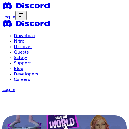
Log In
Download
Nitro
Discover
Quests
Safety
Support
Blog
Developers
Careers
Log In