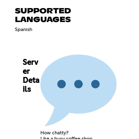
SUPPORTED
LANGUAGES
Spanish
Serv
er
Deta
ils
How chatty?
Like a busy coffee shop