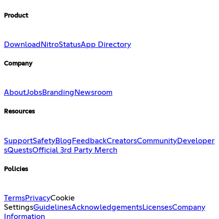
Product
Download
Nitro
Status
App Directory
Company
About
Jobs
Branding
Newsroom
Resources
Support
Safety
Blog
Feedback
Creators
Community
Developer
s
Quests
Official 3rd Party Merch
Policies
Terms
Privacy
Cookie
Settings
Guidelines
Acknowledgements
Licenses
Company
Information