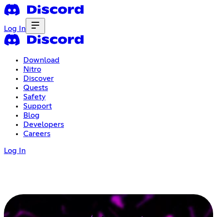
Log In
Download
Nitro
Discover
Quests
Safety
Support
Blog
Developers
Careers
Log In