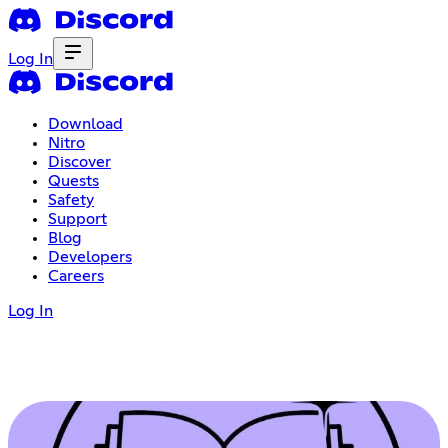
Log In
Download
Nitro
Discover
Quests
Safety
Support
Blog
Developers
Careers
Log In