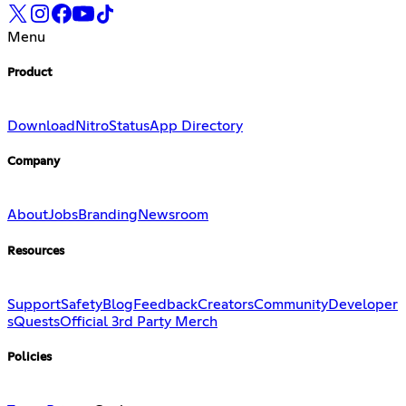
Menu
Product
Download
Nitro
Status
App Directory
Company
About
Jobs
Branding
Newsroom
Resources
Support
Safety
Blog
Feedback
Creators
Community
Developer
s
Quests
Official 3rd Party Merch
Policies