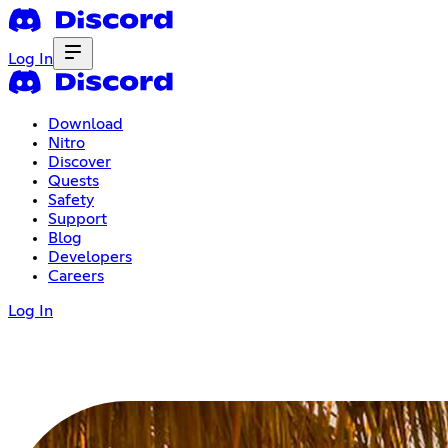
Log In
Download
Nitro
Discover
Quests
Safety
Support
Blog
Developers
Careers
Log In