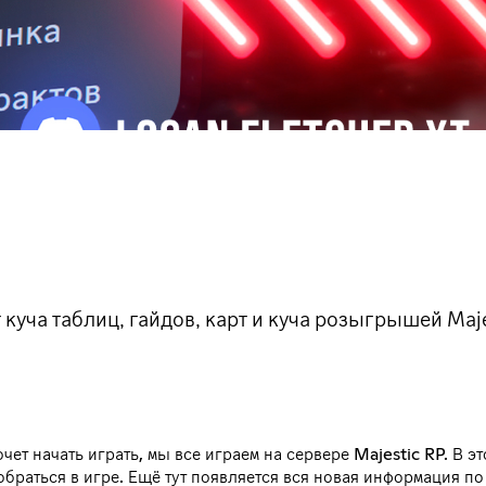
ут куча таблиц, гайдов, карт и куча розыгрышей Maj
очет начать играть, мы все играем на сервере Majestic RP. В э
браться в игре. Ещё тут появляется вся новая информация п