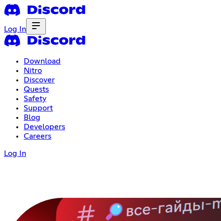
Log In
Download
Nitro
Discover
Quests
Safety
Support
Blog
Developers
Careers
Log In