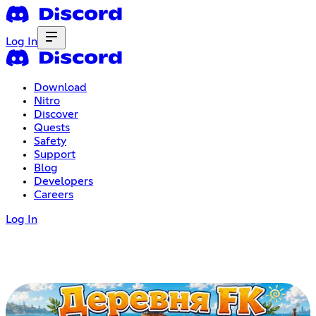
Log In
Download
Nitro
Discover
Quests
Safety
Support
Blog
Developers
Careers
Log In