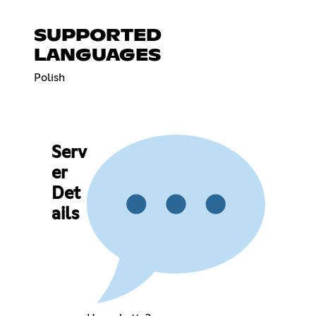
SUPPORTED
LANGUAGES
Polish
Serv
er
Det
ails