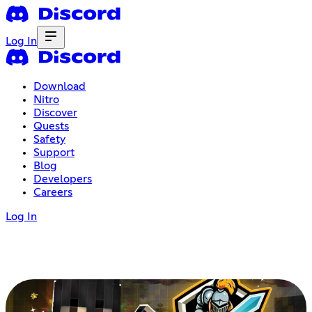
Log In
Download
Nitro
Discover
Quests
Safety
Support
Blog
Developers
Careers
Log In