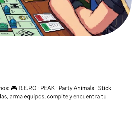
s: 🎮 R.E.P.O · PEAK · Party Animals · Stick
das, arma equipos, compite y encuentra tu