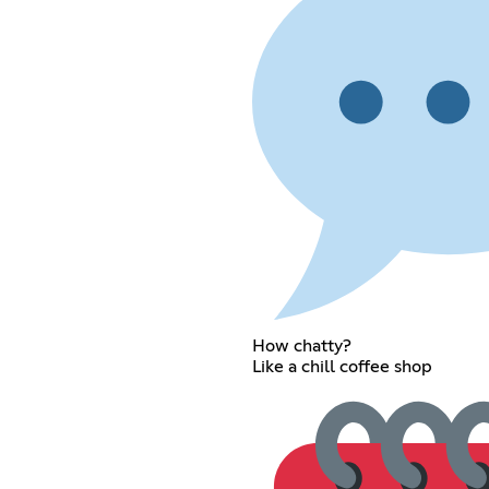
How chatty?
Like a chill coffee shop