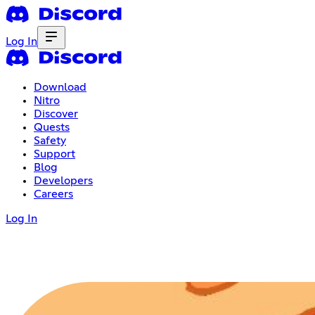
Log In
Download
Nitro
Discover
Quests
Safety
Support
Blog
Developers
Careers
Log In