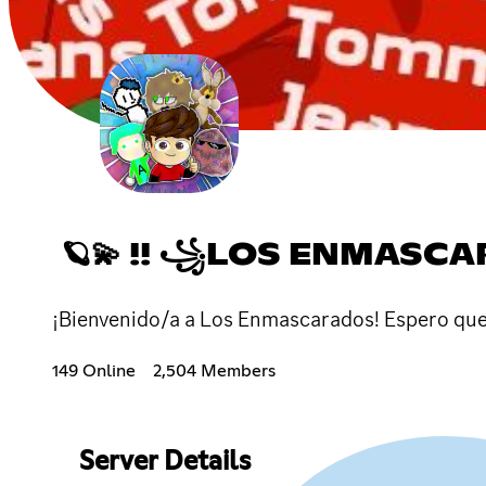
🪐💫 !! ꧁LOS ENMASC
¡Bienvenido/a a Los Enmascarados! Espero que la
149 Online
2,504 Members
Server Details