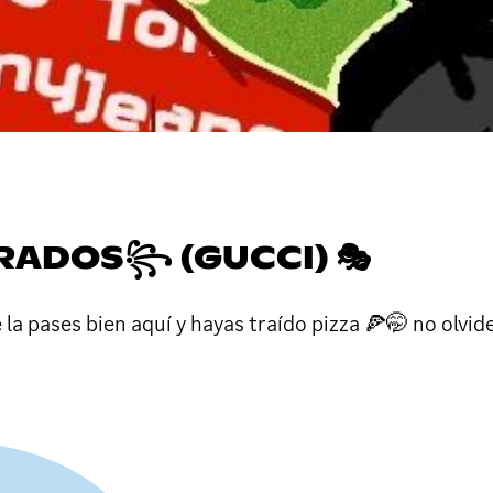
ARADOS꧂ (GUCCI) 🎭
 pases bien aquí y hayas traído pizza 🍕🤭 no olvide