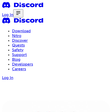
Log In
Download
Nitro
Discover
Quests
Safety
Support
Blog
Developers
Careers
Log In