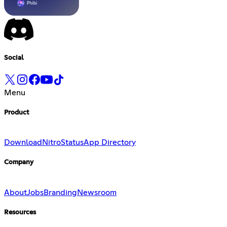
Social
Menu
Product
Download
Nitro
Status
App Directory
Company
About
Jobs
Branding
Newsroom
Resources