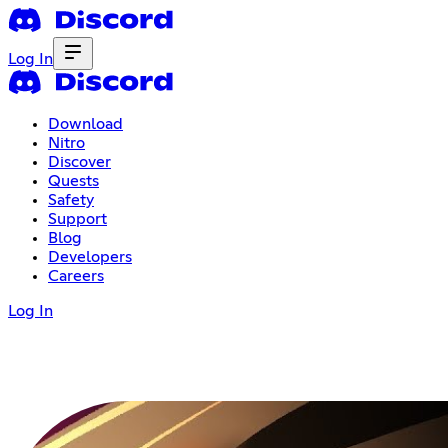
Log In
Download
Nitro
Discover
Quests
Safety
Support
Blog
Developers
Careers
Log In