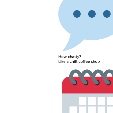
How chatty?
Like a chill coffee shop