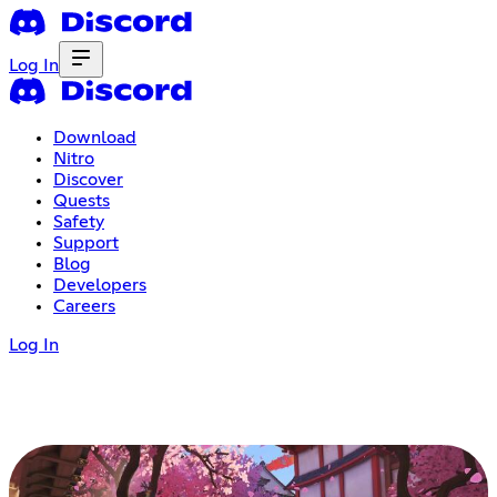
Log In
Download
Nitro
Discover
Quests
Safety
Support
Blog
Developers
Careers
Log In