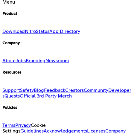
Menu
Product
Download
Nitro
Status
App Directory
Company
About
Jobs
Branding
Newsroom
Resources
Support
Safety
Blog
Feedback
Creators
Community
Developer
s
Quests
Official 3rd Party Merch
Policies
Terms
Privacy
Cookie
Settings
Guidelines
Acknowledgements
Licenses
Company