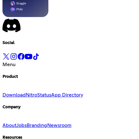
Social
Menu
Product
Download
Nitro
Status
App Directory
Company
About
Jobs
Branding
Newsroom
Resources