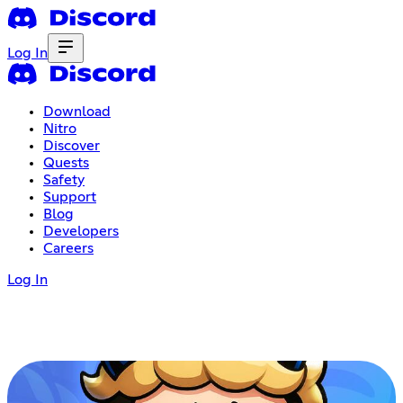
Log In
Download
Nitro
Discover
Quests
Safety
Support
Blog
Developers
Careers
Log In