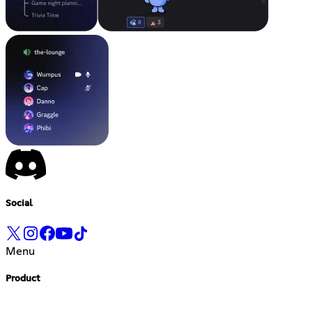
Social
Menu
Product