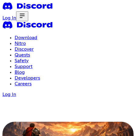
Log In
Download
Nitro
Discover
Quests
Safety
Support
Blog
Developers
Careers
Log In