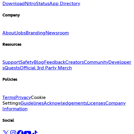
Download
Nitro
Status
App Directory
Company
About
Jobs
Branding
Newsroom
Resources
Support
Safety
Blog
Feedback
Creators
Community
Developer
s
Quests
Official 3rd Party Merch
Policies
Terms
Privacy
Cookie
Settings
Guidelines
Acknowledgements
Licenses
Company
Information
Social