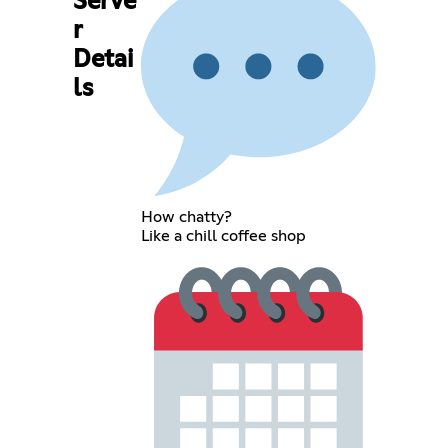
Serve
r
Detai
ls
How chatty?
Like a chill coffee shop