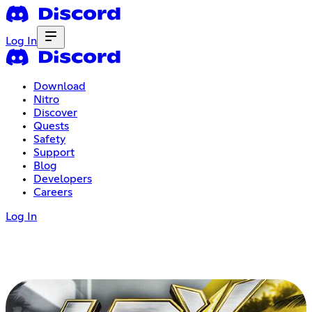
Log In
Download
Nitro
Discover
Quests
Safety
Support
Blog
Developers
Careers
Log In