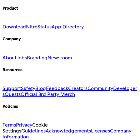
Product
Download
Nitro
Status
App Directory
Company
About
Jobs
Branding
Newsroom
Resources
Support
Safety
Blog
Feedback
Creators
Community
Developer
s
Quests
Official 3rd Party Merch
Policies
Terms
Privacy
Cookie
Settings
Guidelines
Acknowledgements
Licenses
Company
Information