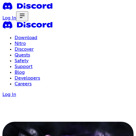
Log In
Download
Nitro
Discover
Quests
Safety
Support
Blog
Developers
Careers
Log In