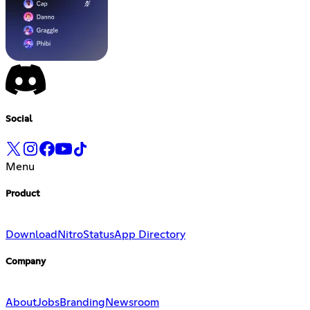
Social
Menu
Product
Download
Nitro
Status
App Directory
Company
About
Jobs
Branding
Newsroom