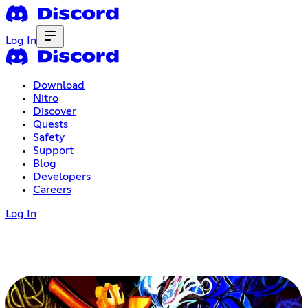
Log In
Download
Nitro
Discover
Quests
Safety
Support
Blog
Developers
Careers
Log In