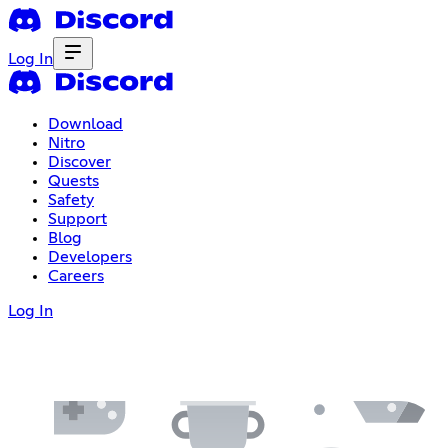
Log In
Download
Nitro
Discover
Quests
Safety
Support
Blog
Developers
Careers
Log In