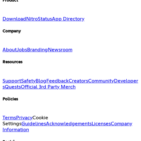
Product
Download
Nitro
Status
App Directory
Company
About
Jobs
Branding
Newsroom
Resources
Support
Safety
Blog
Feedback
Creators
Community
Developer
s
Quests
Official 3rd Party Merch
Policies
Terms
Privacy
Cookie
Settings
Guidelines
Acknowledgements
Licenses
Company
Information