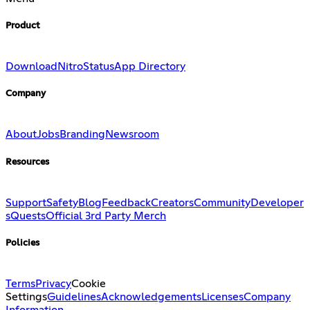
Product
Download
Nitro
Status
App Directory
Company
About
Jobs
Branding
Newsroom
Resources
Support
Safety
Blog
Feedback
Creators
Community
Developer
s
Quests
Official 3rd Party Merch
Policies
Terms
Privacy
Cookie
Settings
Guidelines
Acknowledgements
Licenses
Company