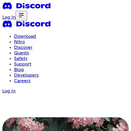
Log In
Download
Nitro
Discover
Quests
Safety
Support
Blog
Developers
Careers
Log In