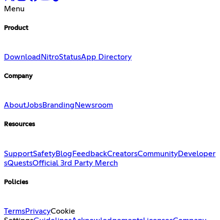
Menu
Product
Download
Nitro
Status
App Directory
Company
About
Jobs
Branding
Newsroom
Resources
Support
Safety
Blog
Feedback
Creators
Community
Developer
s
Quests
Official 3rd Party Merch
Policies
Terms
Privacy
Cookie