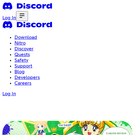
Log In
Download
Nitro
Discover
Quests
Safety
Support
Blog
Developers
Careers
Log In