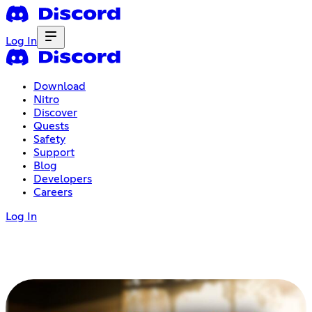
Log In
Download
Nitro
Discover
Quests
Safety
Support
Blog
Developers
Careers
Log In