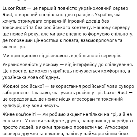
Luxor Rust — це перший повністю україномовний сервер
Rust, створений спеціально для гравців з України, які
хочуть отримувати справжній ігровий досвід без
токсичності та без російського контенту. Нашому серверу
ще немає й року, але ми вже впевнено формуємо спільноту,
де головними цінностями є повага, взаємодопомога та
якісна гра.
Ми принципово відрізняємось від більшості серверів:
Україномовність у всьому — від інтерфейсу до спілкування.
Це простір, де кожен українець почувається комфортно, а
українська мова об’єднує.
Жодної російської — використання російської мови суворо
заборонене. Так само, як і участь росіян у грі. Luxor Rust —
це середовище, де немає місця агресорам та токсичній
культурі, яку вони несуть.
Живе ком’юніті — ми робимо акцент не тільки на грі, а й на
спільноті. У нас ви знайдете друзів, напарників для рейдів і
просто людей, з якими приємно провести час. Атмосфера
сервера дружня та лампова, навіть у найжорсткіших боях.