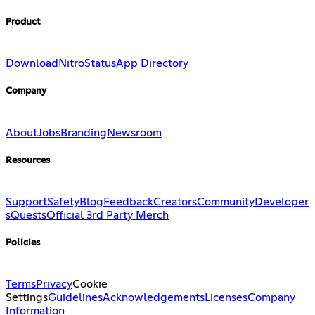
Product
Download
Nitro
Status
App Directory
Company
About
Jobs
Branding
Newsroom
Resources
Support
Safety
Blog
Feedback
Creators
Community
Developer
s
Quests
Official 3rd Party Merch
Policies
Terms
Privacy
Cookie
Settings
Guidelines
Acknowledgements
Licenses
Company
Information