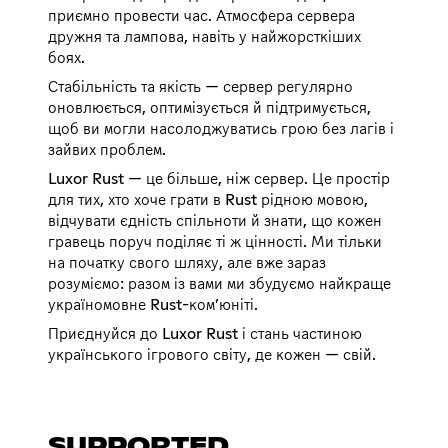
приємно провести час. Атмосфера сервера
дружня та лампова, навіть у найжорсткіших
боях.
Стабільність та якість — сервер регулярно
оновлюється, оптимізується й підтримується,
щоб ви могли насолоджуватись грою без лагів і
зайвих проблем.
Luxor Rust — це більше, ніж сервер. Це простір
для тих, хто хоче грати в Rust рідною мовою,
відчувати єдність спільноти й знати, що кожен
гравець поруч поділяє ті ж цінності. Ми тільки
на початку свого шляху, але вже зараз
розуміємо: разом із вами ми збудуємо найкраще
україномовне Rust-ком’юніті.
Приєднуйся до Luxor Rust і стань частиною
українського ігрового світу, де кожен — свій.
SUPPORTED