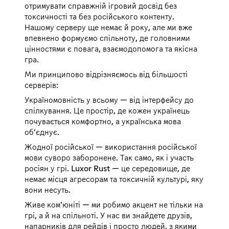
отримувати справжній ігровий досвід без
токсичності та без російського контенту.
Нашому серверу ще немає й року, але ми вже
впевнено формуємо спільноту, де головними
цінностями є повага, взаємодопомога та якісна
гра.
Ми принципово відрізняємось від більшості
серверів:
Україномовність у всьому — від інтерфейсу до
спілкування. Це простір, де кожен українець
почувається комфортно, а українська мова
об’єднує.
Жодної російської — використання російської
мови суворо заборонене. Так само, як і участь
росіян у грі. Luxor Rust — це середовище, де
немає місця агресорам та токсичній культурі, яку
вони несуть.
Живе ком’юніті — ми робимо акцент не тільки на
грі, а й на спільноті. У нас ви знайдете друзів,
напарників для рейдів і просто людей, з якими