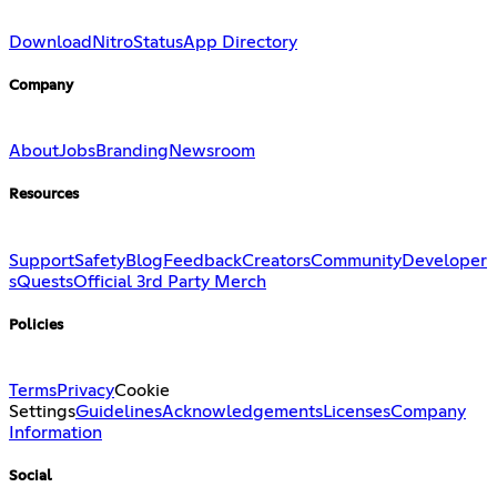
Download
Nitro
Status
App Directory
Company
About
Jobs
Branding
Newsroom
Resources
Support
Safety
Blog
Feedback
Creators
Community
Developer
s
Quests
Official 3rd Party Merch
Policies
Terms
Privacy
Cookie
Settings
Guidelines
Acknowledgements
Licenses
Company
Information
Social