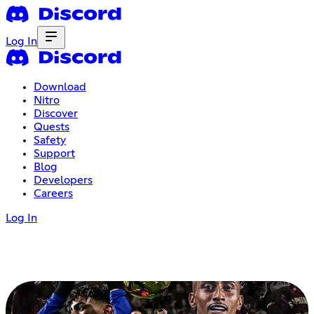
Log In
Download
Nitro
Discover
Quests
Safety
Support
Blog
Developers
Careers
Log In