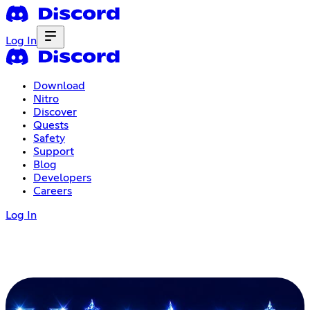
Log In
Download
Nitro
Discover
Quests
Safety
Support
Blog
Developers
Careers
Log In