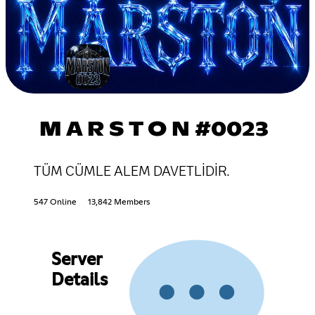
M A R S T O N #0023
TÜM CÜMLE ALEM DAVETLİDİR.
547 Online
13,842 Members
Server
Details