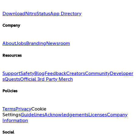
Download
Nitro
Status
App Directory
Company
About
Jobs
Branding
Newsroom
Resources
Support
Safety
Blog
Feedback
Creators
Community
Developer
s
Quests
Official 3rd Party Merch
Policies
Terms
Privacy
Cookie
Settings
Guidelines
Acknowledgements
Licenses
Company
Information
Social