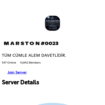
M A R S T O N #0023
TÜM CÜMLE ALEM DAVETLİDİR.
547 Online
13,842 Members
Join Server
Server Details