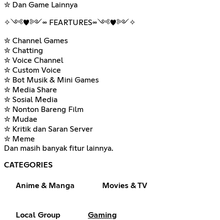
✮ Dan Game Lainnya
✧༺♥༻∞ FEARTURES∞༺♥༻✧
✮ Channel Games
✮ Chatting
✮ Voice Channel
✮ Custom Voice
✮ Bot Musik & Mini Games
✮ Media Share
✮ Sosial Media
✮ Nonton Bareng Film
✮ Mudae
✮ Kritik dan Saran Server
✮ Meme
Dan masih banyak fitur lainnya.
CATEGORIES
Anime & Manga
Movies & TV
Local Group
Gaming