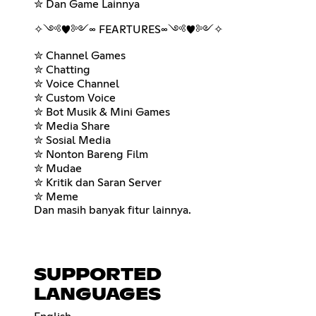
✮ Dan Game Lainnya
✧༺♥༻∞ FEARTURES∞༺♥༻✧
✮ Channel Games
✮ Chatting
✮ Voice Channel
✮ Custom Voice
✮ Bot Musik & Mini Games
✮ Media Share
✮ Sosial Media
✮ Nonton Bareng Film
✮ Mudae
✮ Kritik dan Saran Server
✮ Meme
Dan masih banyak fitur lainnya.
SUPPORTED
LANGUAGES