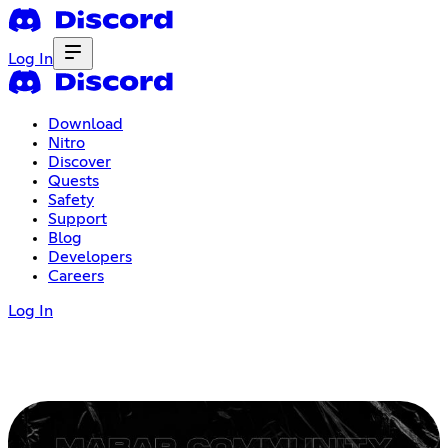
Log In
Download
Nitro
Discover
Quests
Safety
Support
Blog
Developers
Careers
Log In