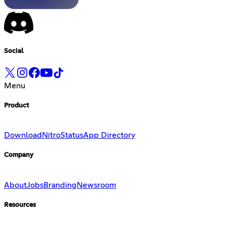
Social
Menu
Product
Download
Nitro
Status
App Directory
Company
About
Jobs
Branding
Newsroom
Resources