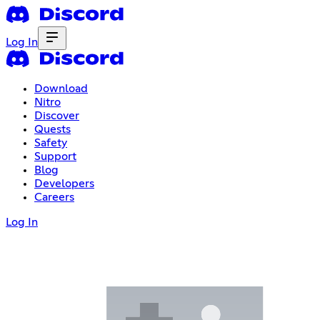
Log In
Download
Nitro
Discover
Quests
Safety
Support
Blog
Developers
Careers
Log In