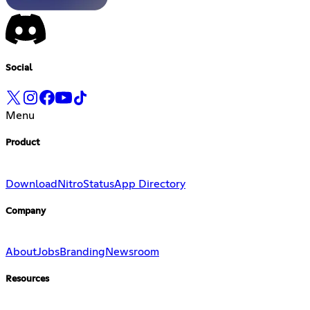
Social
Menu
Product
Download
Nitro
Status
App Directory
Company
About
Jobs
Branding
Newsroom
Resources