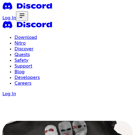
Log In
Download
Nitro
Discover
Quests
Safety
Support
Blog
Developers
Careers
Log In