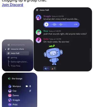
clogging up a group chat.
Join Discord