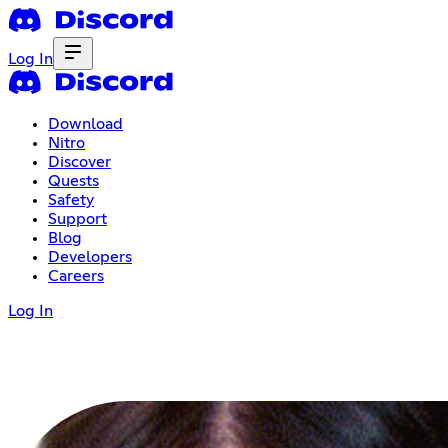
Log In
Download
Nitro
Discover
Quests
Safety
Support
Blog
Developers
Careers
Log In