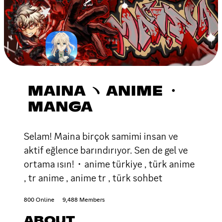
MAINA ヽ ANIME ・
MANGA
Selam! Maina birçok samimi insan ve
aktif eğlence barındırıyor. Sen de gel ve
ortama ısın!・anime türkiye , türk anime
, tr anime , anime tr , türk sohbet
800 Online
9,488 Members
ABOUT