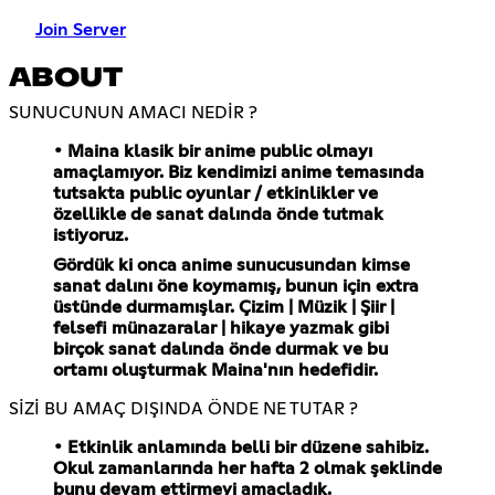
Join Server
ABOUT
SUNUCUNUN AMACI NEDİR ?
• Maina klasik bir anime public olmayı
amaçlamıyor. Biz kendimizi anime temasında
tutsakta public oyunlar / etkinlikler ve
özellikle de sanat dalında önde tutmak
istiyoruz.
Gördük ki onca anime sunucusundan kimse
sanat dalını öne koymamış, bunun için extra
üstünde durmamışlar. Çizim | Müzik | Şiir |
felsefi münazaralar | hikaye yazmak gibi
birçok sanat dalında önde durmak ve bu
ortamı oluşturmak Maina'nın hedefidir.
SİZİ BU AMAÇ DIŞINDA ÖNDE NE TUTAR ?
• Etkinlik anlamında belli bir düzene sahibiz.
Okul zamanlarında her hafta 2 olmak şeklinde
bunu devam ettirmeyi amaçladık.