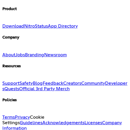
Product
Download
Nitro
Status
App Directory
Company
About
Jobs
Branding
Newsroom
Resources
Support
Safety
Blog
Feedback
Creators
Community
Developer
s
Quests
Official 3rd Party Merch
Policies
Terms
Privacy
Cookie
Settings
Guidelines
Acknowledgements
Licenses
Company
Information