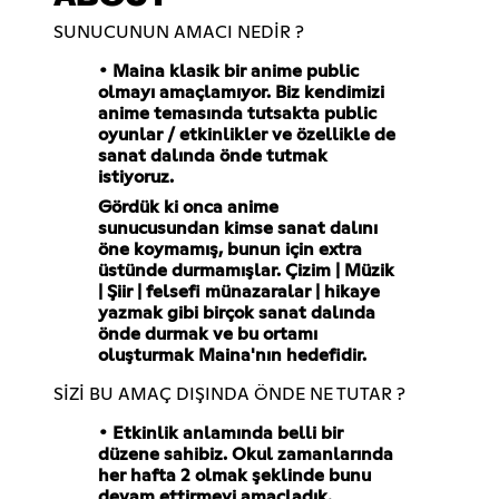
SUNUCUNUN AMACI NEDİR ?
• Maina klasik bir anime public
olmayı amaçlamıyor. Biz kendimizi
anime temasında tutsakta public
oyunlar / etkinlikler ve özellikle de
sanat dalında önde tutmak
istiyoruz.
Gördük ki onca anime
sunucusundan kimse sanat dalını
öne koymamış, bunun için extra
üstünde durmamışlar. Çizim | Müzik
| Şiir | felsefi münazaralar | hikaye
yazmak gibi birçok sanat dalında
önde durmak ve bu ortamı
oluşturmak Maina'nın hedefidir.
SİZİ BU AMAÇ DIŞINDA ÖNDE NE TUTAR ?
• Etkinlik anlamında belli bir
düzene sahibiz. Okul zamanlarında
her hafta 2 olmak şeklinde bunu
devam ettirmeyi amaçladık.