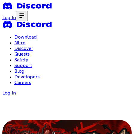
Log In
Download
Nitro
Discover
Quests
Safety
Support
Blog
Developers
Careers
Log In