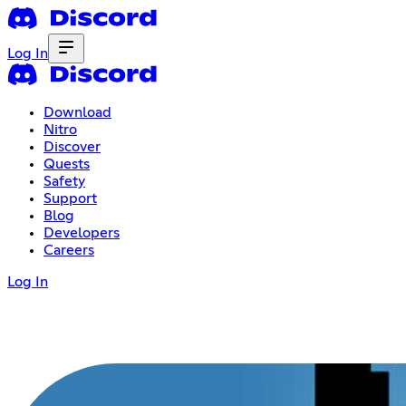
Log In
Download
Nitro
Discover
Quests
Safety
Support
Blog
Developers
Careers
Log In