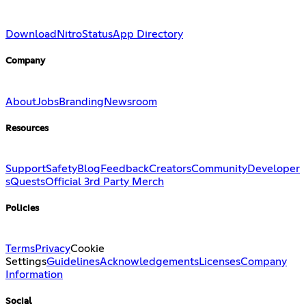
Download
Nitro
Status
App Directory
Company
About
Jobs
Branding
Newsroom
Resources
Support
Safety
Blog
Feedback
Creators
Community
Developer
s
Quests
Official 3rd Party Merch
Policies
Terms
Privacy
Cookie
Settings
Guidelines
Acknowledgements
Licenses
Company
Information
Social