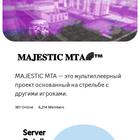
𝐌𝐀𝐉𝐄𝐒𝐓𝐈𝐂 𝐌𝐓𝐀🌈™
MAJESTIC MTA — это мультиплеерный
проект основанный на стрельбе с
другими игроками.
361 Online
6,214 Members
Server