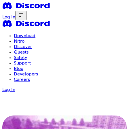
Log In
Download
Nitro
Discover
Quests
Safety
Support
Blog
Developers
Careers
Log In