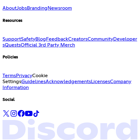
About
Jobs
Branding
Newsroom
Resources
Support
Safety
Blog
Feedback
Creators
Community
Developer
s
Quests
Official 3rd Party Merch
Policies
Terms
Privacy
Cookie
Settings
Guidelines
Acknowledgements
Licenses
Company
Information
Social