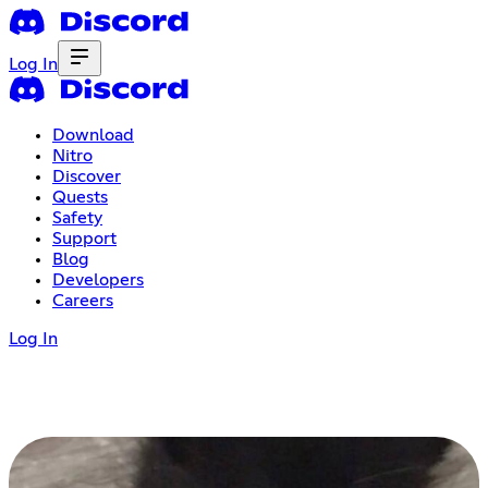
Log In
Download
Nitro
Discover
Quests
Safety
Support
Blog
Developers
Careers
Log In