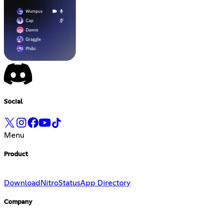
Social
Menu
Product
Download
Nitro
Status
App Directory
Company