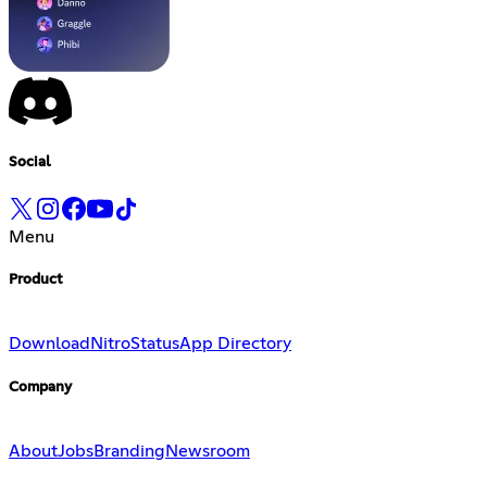
Social
Menu
Product
Download
Nitro
Status
App Directory
Company
About
Jobs
Branding
Newsroom