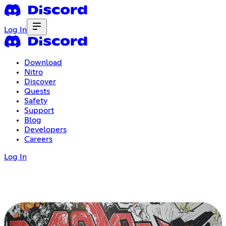
Log In
Download
Nitro
Discover
Quests
Safety
Support
Blog
Developers
Careers
Log In