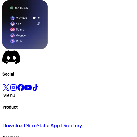
Social
Menu
Product
Download
Nitro
Status
App Directory