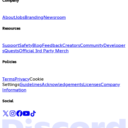
Company
About
Jobs
Branding
Newsroom
Resources
Support
Safety
Blog
Feedback
Creators
Community
Developer
s
Quests
Official 3rd Party Merch
Policies
Terms
Privacy
Cookie
Settings
Guidelines
Acknowledgements
Licenses
Company
Information
Social