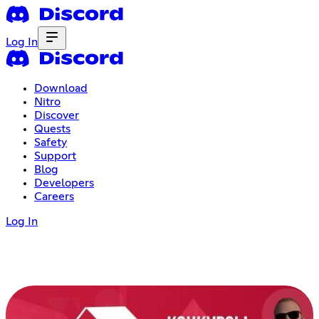
Log In
Download
Nitro
Discover
Quests
Safety
Support
Blog
Developers
Careers
Log In