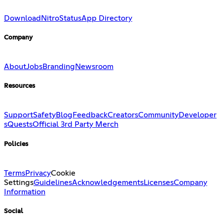
Download
Nitro
Status
App Directory
Company
About
Jobs
Branding
Newsroom
Resources
Support
Safety
Blog
Feedback
Creators
Community
Developer
s
Quests
Official 3rd Party Merch
Policies
Terms
Privacy
Cookie
Settings
Guidelines
Acknowledgements
Licenses
Company
Information
Social