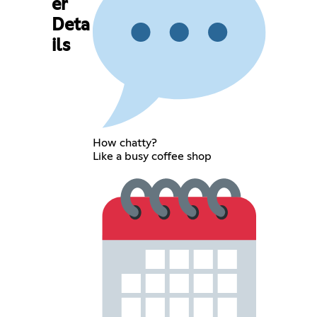
er
Deta
ils
How chatty?
Like a busy coffee shop