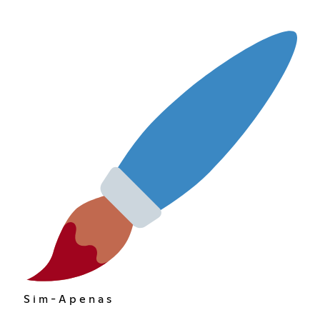
S i m - A p e n a s