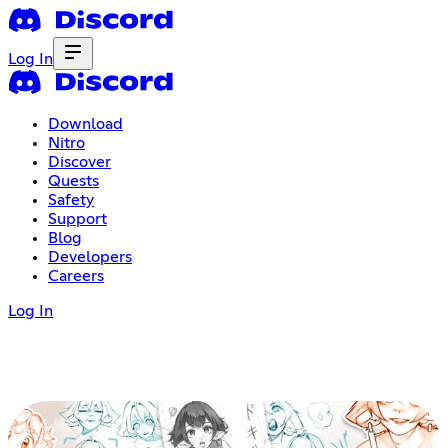
Log In
Download
Nitro
Discover
Quests
Safety
Support
Blog
Developers
Careers
Log In