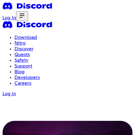
Log In
Download
Nitro
Discover
Quests
Safety
Support
Blog
Developers
Careers
Log In