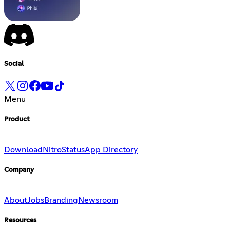
Social
Menu
Product
Download
Nitro
Status
App Directory
Company
About
Jobs
Branding
Newsroom
Resources