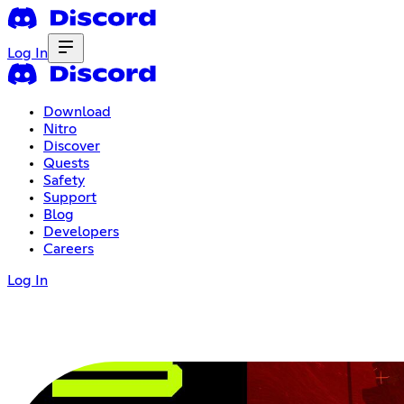
Log In
Download
Nitro
Discover
Quests
Safety
Support
Blog
Developers
Careers
Log In