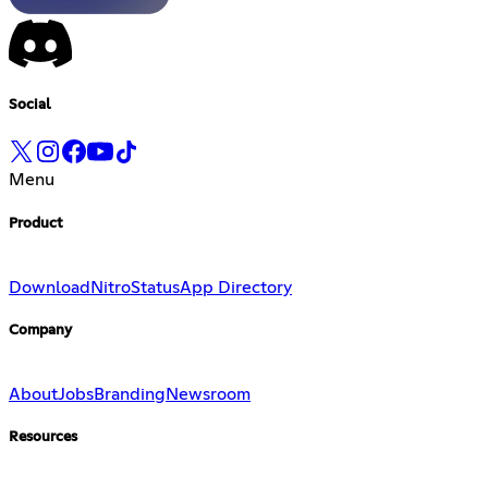
Social
Menu
Product
Download
Nitro
Status
App Directory
Company
About
Jobs
Branding
Newsroom
Resources