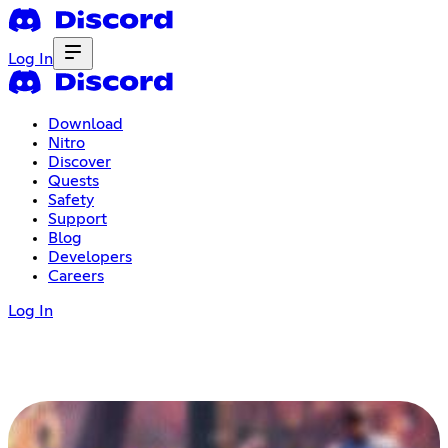
Log In
Download
Nitro
Discover
Quests
Safety
Support
Blog
Developers
Careers
Log In