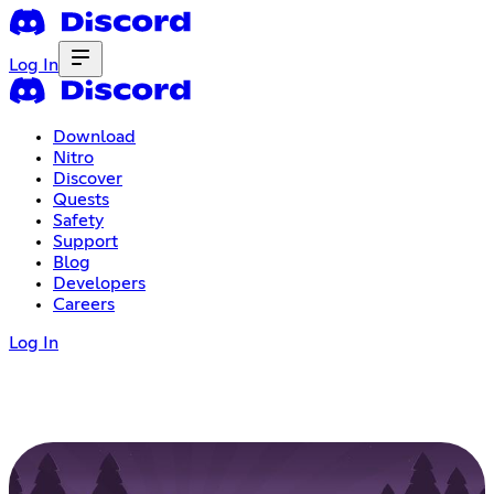
Log In
Download
Nitro
Discover
Quests
Safety
Support
Blog
Developers
Careers
Log In