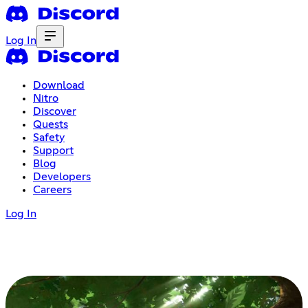
Log In
Download
Nitro
Discover
Quests
Safety
Support
Blog
Developers
Careers
Log In