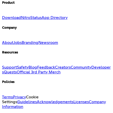
Product
Download
Nitro
Status
App Directory
Company
About
Jobs
Branding
Newsroom
Resources
Support
Safety
Blog
Feedback
Creators
Community
Developer
s
Quests
Official 3rd Party Merch
Policies
Terms
Privacy
Cookie
Settings
Guidelines
Acknowledgements
Licenses
Company
Information