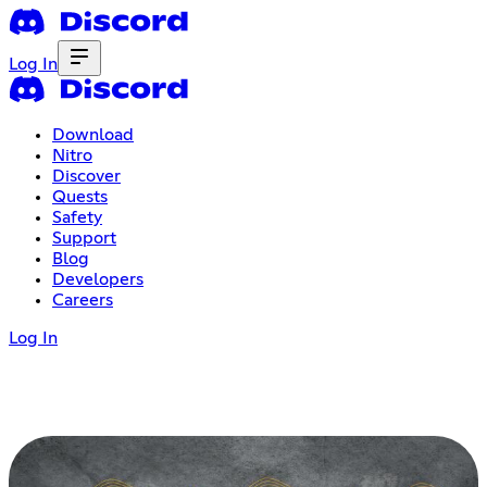
Log In
Download
Nitro
Discover
Quests
Safety
Support
Blog
Developers
Careers
Log In