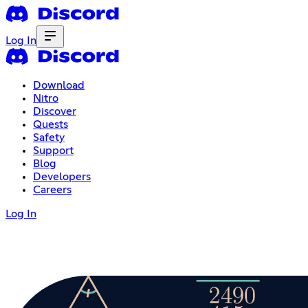
Log In
Download
Nitro
Discover
Quests
Safety
Support
Blog
Developers
Careers
Log In