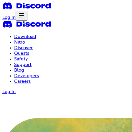
Log In
Download
Nitro
Discover
Quests
Safety
Support
Blog
Developers
Careers
Log In