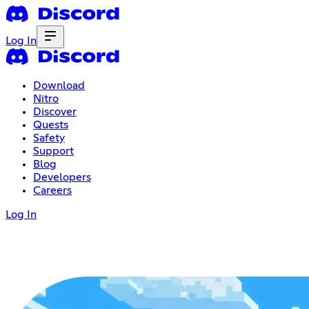
Log In
Download
Nitro
Discover
Quests
Safety
Support
Blog
Developers
Careers
Log In