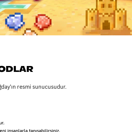
MODLAR
day'ın resmi sunucusudur.
r.
ni insanlarla tanışabilirsiniz.