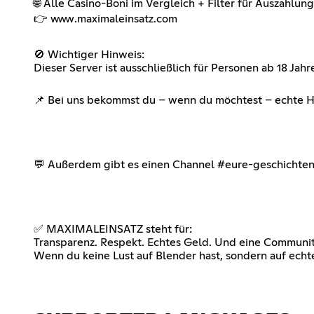
🌐 Alle Casino-Boni im Vergleich + Filter für Auszahlu
👉 www.maximaleinsatz.com
🚫 Wichtiger Hinweis:
Dieser Server ist ausschließlich für Personen ab 18 Ja
📌 Bei uns bekommst du – wenn du möchtest – echte Hilf
💬 Außerdem gibt es einen Channel #eure-geschichten,
✅ MAXIMALEINSATZ steht für:
Transparenz. Respekt. Echtes Geld. Und eine Communit
Wenn du keine Lust auf Blender hast, sondern auf echt