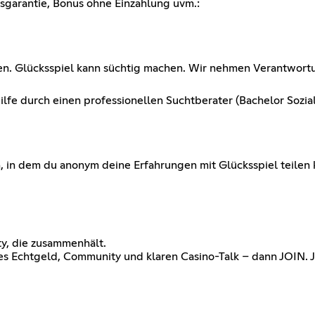
ngsgarantie, Bonus ohne Einzahlung uvm.:
hren. Glücksspiel kann süchtig machen. Wir nehmen Verantwort
e durch einen professionellen Suchtberater (Bachelor Soziale 
 in dem du anonym deine Erfahrungen mit Glücksspiel teilen 
y, die zusammenhält.
es Echtgeld, Community und klaren Casino-Talk – dann JOIN. 