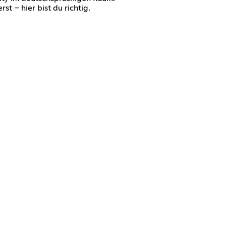
st – hier bist du richtig.