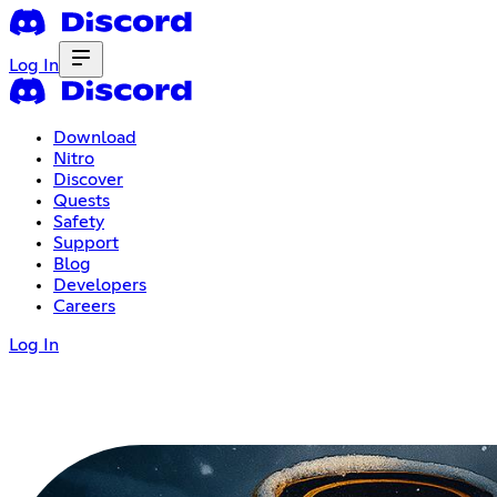
Log In
Download
Nitro
Discover
Quests
Safety
Support
Blog
Developers
Careers
Log In