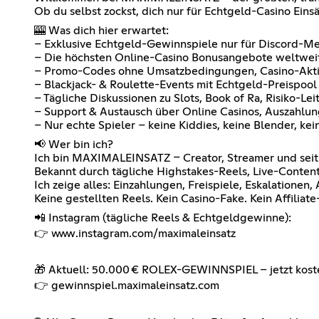
Ob du selbst zockst, dich nur für Echtgeld-Casino Einsät
🎰 Was dich hier erwartet:
– Exklusive Echtgeld-Gewinnspiele nur für Discord-
– Die höchsten Online-Casino Bonusangebote weltweit
– Promo-Codes ohne Umsatzbedingungen, Casino-Akti
– Blackjack- & Roulette-Events mit Echtgeld-Preispool 
– Tägliche Diskussionen zu Slots, Book of Ra, Risiko-Lei
– Support & Austausch über Online Casinos, Auszahlu
– Nur echte Spieler – keine Kiddies, keine Blender, ke
📢 Wer bin ich?
Ich bin MAXIMALEINSATZ – Creator, Streamer und seit ü
Bekannt durch tägliche Highstakes-Reels, Live-Conten
Ich zeige alles: Einzahlungen, Freispiele, Eskalationen
Keine gestellten Reels. Kein Casino-Fake. Kein Affiliate
📲 Instagram (tägliche Reels & Echtgeldgewinne):
👉 www.instagram.com/maximaleinsatz
🎁 Aktuell: 50.000 € ROLEX-GEWINNSPIEL – jetzt kost
👉 gewinnspiel.maximaleinsatz.com