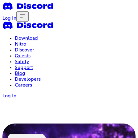
Log In
Download
Nitro
Discover
Quests
Safety
Support
Blog
Developers
Careers
Log In