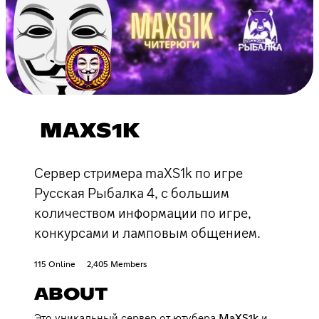
MAXS1K
Сервер стримера maXS1k по игре
Русская Рыбалка 4, с большим
количеством информации по игре,
конкурсами и ламповым общением.
115 Online
2,405 Members
ABOUT
Это уникальный сервер от ютубера MaXS1k и